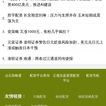
1、
资400亿美元，推进AI建设
胜宇配资 长安期货刘琳：压力与支撑并存 玉米短期或震
2、
荡为主
壹策略 又涨1000元，鱼粉几乎疯狂？
3、
元富证券 道明证券警告日元贬值风险加剧，美元兑日元上
4、
涨或触发日本干预
港联证券 南通：两条过江通道同传捷报
5、
点石策略通
配资平台查询
正规实盘股票配资
配资导航
平台
友情链接：
大咖配资
铭创配资
钱程策略配资