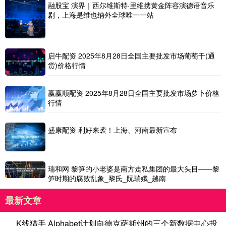
融股宝 演界｜西尔维斯特·里维携黄金阵容演德语音乐
剧，上海是维也纳外全球唯一一站
启牛配资 2025年8月28日全国主要批发市场葡萄干(通
货)价格行情
赢赢顺配资 2025年8月28日全国主要批发市场萝卜价格
行情
盛康配资 利好来袭！上海、河南最新宣布
瑞和网 黎笋的小老婆是南方走私集团的最大头目——黎
笋时期的腐败乱象_黎氏_阮瑞娥_越南
最新文章
K线猎手 Alphabet计划向德克萨斯州的三个新数据中心投